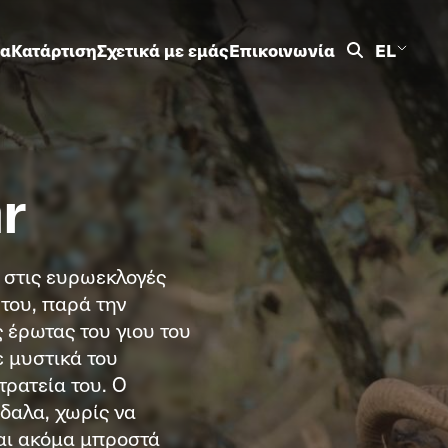
ρα
Κατάρτιση
Σχετικά με εμάς
Επικοινωνία
EL
r
 στις ευρωεκλογές
 του, παρά την
 έρωτας του γιου του
ε μυστικά του
τρατεία του. Ο
δαλα, χωρίς να
ναι ακόμα μπροστά