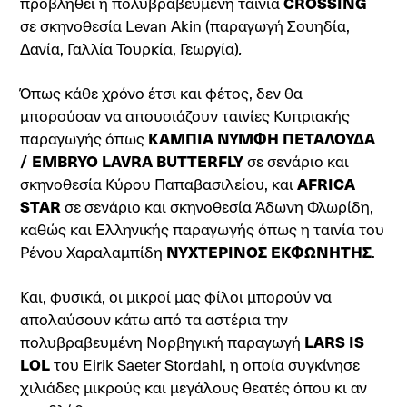
προβληθεί η πολυβραβευμένη ταινία
CROSSING
σε σκηνοθεσία Levan Akin (παραγωγή Σουηδία,
Δανία, Γαλλία Τουρκία, Γεωργία)
.
Όπως κάθε χρόνο έτσι και φέτος, δεν θα
μπορούσαν να απουσιάζουν ταινίες Κυπριακής
παραγωγής όπως
ΚΑΜΠΙΑ ΝΥΜΦΗ ΠΕΤΑΛΟΥΔΑ
/ EMBRYO LAVRA BUTTERFLY
σε σενάριο και
σκηνοθεσία Κύρου Παπαβασιλείου, και
AFRICA
STAR
σε σενάριο και σκηνοθεσία Άδωνη Φλωρίδη,
καθώς και Ελληνικής παραγωγής όπως η ταινία του
Ρένου Χαραλαμπίδη
ΝΥΧΤΕΡΙΝΟΣ ΕΚΦΩΝΗΤΗΣ
.
Και, φυσικά, οι μικροί μας φίλοι μπορούν να
απολαύσουν κάτω από τα αστέρια την
πολυβραβευμένη Νορβηγική παραγωγή
LARS IS
LOL
του Eirik Saeter Stordahl, η οποία συγκίνησε
χιλιάδες μικρούς και μεγάλους θεατές όπου κι αν