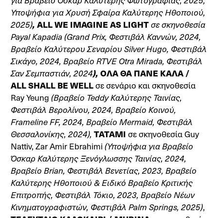
για Βραβείο Όσκαρ Καλύτερης Φωτογραφίας, 2025,
Υποψήφια για Χρυσή Σφαίρα Καλύτερης Ηθοποιού,
2025)
,
ALL WE IMAGINE AS LIGHT
σε σκηνοθεσία
Payal Kapadia (Grand Prix, Φεστιβάλ Καννών, 2024,
Βραβείο Καλύτερου Σεναρίου Silver Hugo, Φεστιβάλ
Σικάγο, 2024, Βραβείο RTVE Otra Mirada, Φεστιβάλ
Σαν Σεμπαστιάν, 2024
),
OΛΑ ΘΑ ΠΑΝΕ ΚΑΛΑ /
ALL SHALL BE WELL
σε σενάριο και σκηνοθεσία
Ray Yeung
(Βραβείο Teddy Καλύτερης Ταινίας,
Φεστιβάλ Βερολίνου, 2024, Βραβείο Κοινού,
Frameline FF, 2024, Βραβείο Mermaid, Φεστιβάλ
Θεσσαλονίκης, 2024),
TATAMI
σε σκηνοθεσία Guy
Nattiv, Zar Amir Ebrahimi
(Υποψήφια για Βραβείο
Όσκαρ Καλύτερης Ξενόγλωσσης Ταινίας, 2024,
Βραβείο Brian, Φεστιβάλ Βενετίας, 2023, Βραβείο
Καλύτερης Ηθοποιού & Ειδικό Βραβείο Κριτικής
Επιτροπής, Φεστιβάλ Τόκιο, 2023, Βραβείο Νέων
Κινηματογραφιστών, Φεστιβάλ Palm Springs, 2025)
,