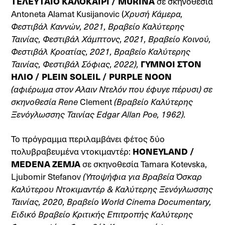
ΤΕΛΕΥΤΑΙΟ ΚΑΛΟΚΑΙΡΙ / MURINA
σε σκηνοθεσία
Antoneta Alamat Kusijanovic (
Χρυσή Κάμερα,
Φεστιβάλ Καννών, 2021, Βραβείο Καλύτερης
Ταινίας, Φεστιβάλ Χάμπτονς, 2021, Βραβείο Κοινού,
Φεστιβάλ Κροατίας, 2021, Βραβείο Καλύτερης
Ταινίας, Φεστιβάλ Σόφιας, 2022),
ΓΥΜΝΟΙ ΣΤΟΝ
ΗΛΙΟ / PLEIN SOLEIL / PURPLE NOON
(αφιέρωμα στον Αλαιν Ντελόν που έφυγε πέρυσι) σε
σκηνοθεσία Rene
Clement
(Βραβείο Καλύτερης
Ξενόγλωσσης Ταινίας Edgar Allan Poe, 1962).
Το πρόγραμμα περιλαμβάνει φέτος δύο
πολυβραβευμένα ντοκιμαντέρ:
HONEYLAND /
MEDENA ZEMJA
σε σκηνοθεσία Tamara Kotevska,
Ljubomir Stefanov
(Υποψήφια για Βραβεία Όσκαρ
Καλύτερου Ντοκιμαντέρ & Καλύτερης Ξενόγλωσσης
Ταινίας, 2020, Βραβείο World Cinema Documentary,
Ειδικό Βραβείο Κριτικής Επιτροπής Καλύτερης